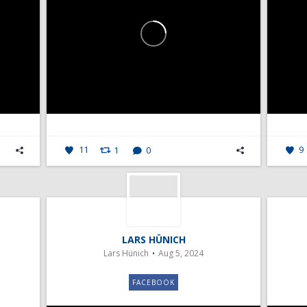
11
1
0
9
LARS HÜNICH
Lars Hünich
Aug 5, 2024
FACEBOOK