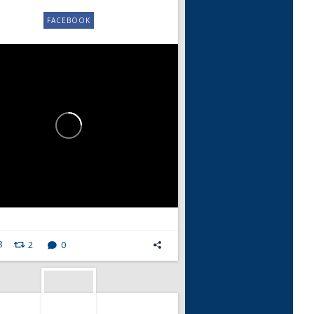
FACEBOOK
8
2
0