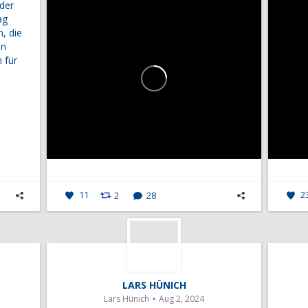
 der
ag
n, die
n
 für
11
2
28
2
LARS HÜNICH
Lars Hünich
Aug 2, 2024