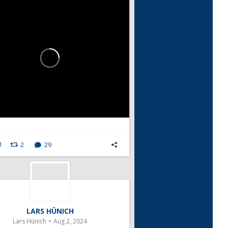
3
2
29
LARS HÜNICH
Lars Hünich
Aug 2, 2024