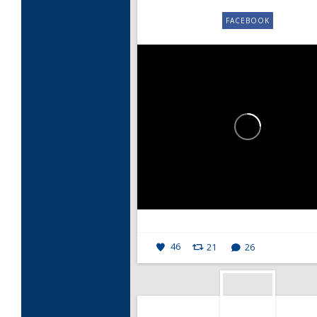
FACEBOOK
46
21
26