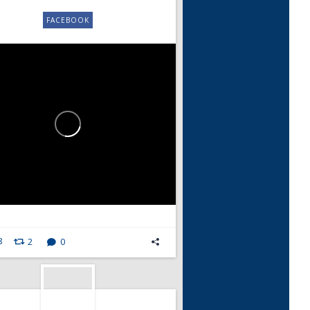
FACEBOOK
8
2
0