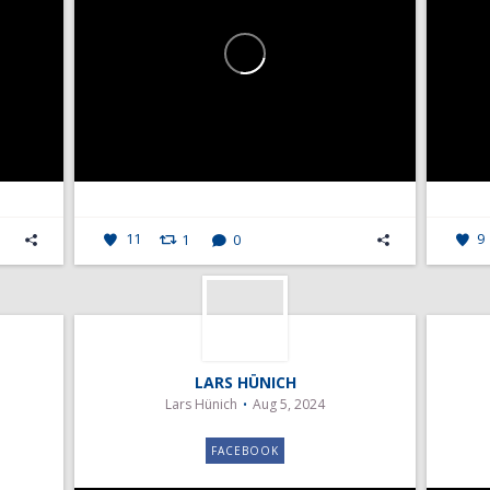
11
1
0
9
LARS HÜNICH
Lars Hünich
Aug 5, 2024
FACEBOOK