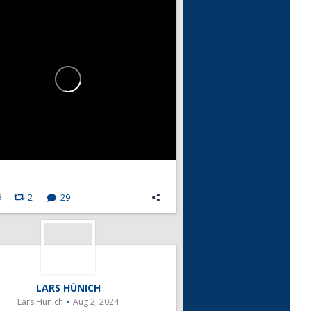
3
2
29
LARS HÜNICH
Lars Hünich
Aug 2, 2024