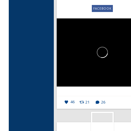
FACEBOOK
46
21
26