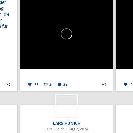
 der
ag
n, die
n
 für
11
2
28
2
LARS HÜNICH
Lars Hünich
Aug 2, 2024