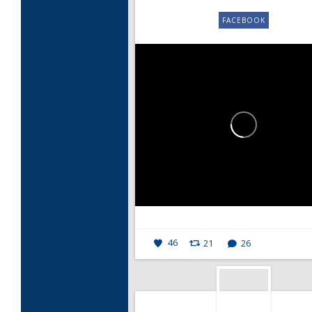
FACEBOOK
46
21
26