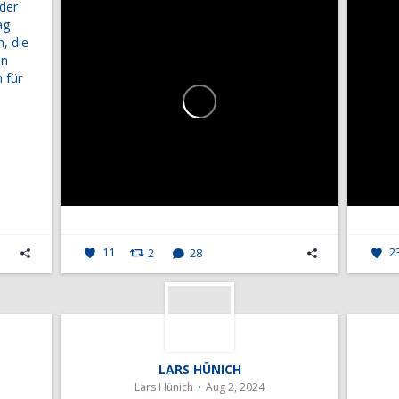
 der
ag
n, die
n
 für
11
2
28
2
LARS HÜNICH
Lars Hünich
Aug 2, 2024