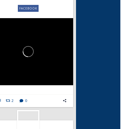
FACEBOOK
8
2
0