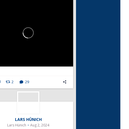
3
2
29
LARS HÜNICH
Lars Hünich
Aug 2, 2024