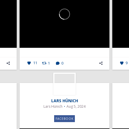
11
1
0
9
LARS HÜNICH
Lars Hünich
Aug 5, 2024
FACEBOOK