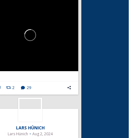
3
2
29
LARS HÜNICH
Lars Hünich
Aug 2, 2024