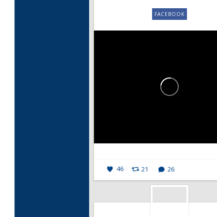
FACEBOOK
46
21
26