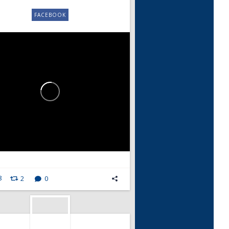
FACEBOOK
8
2
0