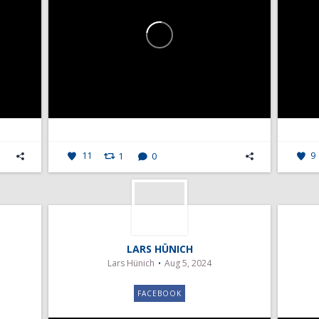
11
1
0
9
LARS HÜNICH
Lars Hünich
Aug 5, 2024
FACEBOOK