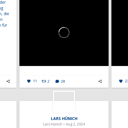
 der
ag
n, die
n
 für
11
2
28
2
LARS HÜNICH
Lars Hünich
Aug 2, 2024