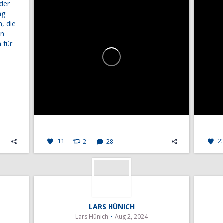
 der
ag
n, die
n
 für
11
2
28
2
LARS HÜNICH
Lars Hünich
Aug 2, 2024