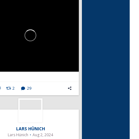
3
2
29
LARS HÜNICH
Lars Hünich
Aug 2, 2024