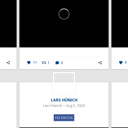
11
1
0
9
LARS HÜNICH
Lars Hünich
Aug 5, 2024
FACEBOOK