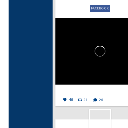
FACEBOOK
46
21
26