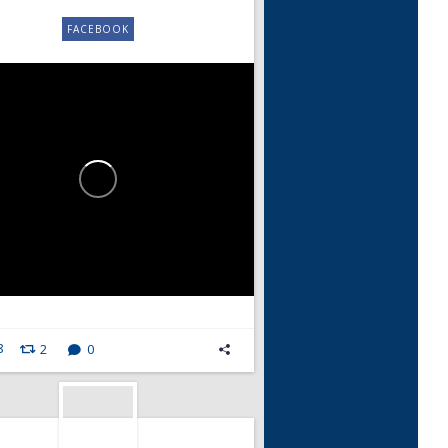
FACEBOOK
8
2
0